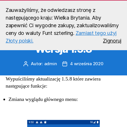
Zauważyliśmy, że odwiedzasz stronę z
Super Matma
następującego kraju: Wielka Brytania. Aby
Wyszukaj
Menu
zapewnić Ci wygodne zakupy, zaktualizowaliśmy
ceny do waluty Funt szterling.
Zamiast tego użyj
Kategorie
AKTUALIZACJE
Złoty polski.
Zignoruj
Wersja 1.5.8
Autor:
admin
4 września 2020
Autor
Data
wpisu
wpisu
Wypuściliśmy aktualizację 1.5.8 które zawiera
następujące funkcje:
Zmiana wyglądu głównego menu: